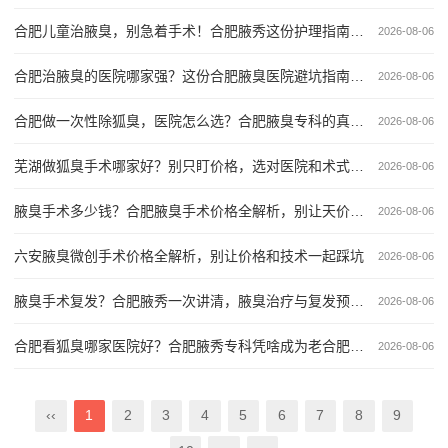
合肥儿童治腋臭，别急着手术！合肥腋秀这份护理指南请收好
2026-08-06
合肥治腋臭的医院哪家强？这份合肥腋臭医院避坑指南，说点大实话
2026-08-06
合肥做一次性除狐臭，医院怎么选？合肥腋臭专科的真心话
2026-08-06
芜湖做狐臭手术哪家好？别只盯价格，选对医院和术式才是关键—芜湖狐臭手术医院选择深度拆解
2026-08-06
腋臭手术多少钱？合肥腋臭手术价格全解析，别让天价坑了你！
2026-08-06
六安腋臭微创手术价格全解析，别让价格和技术一起踩坑
2026-08-06
腋臭手术复发？合肥腋秀一次讲清，腋臭治疗与复发预防的三大关键
2026-08-06
合肥看狐臭哪家医院好？合肥腋秀专科凭啥成为老合肥口碑之选？
2026-08-06
‹‹
1
2
3
4
5
6
7
8
9